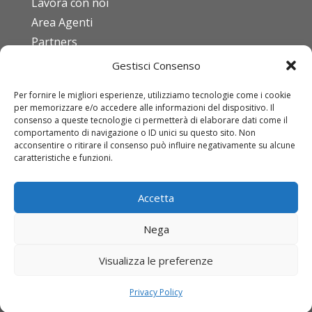
Lavora con noi
Area Agenti
Partners
Gestisci Consenso
FAQ
Per fornire le migliori esperienze, utilizziamo tecnologie come i cookie
Codice etico
per memorizzare e/o accedere alle informazioni del dispositivo. Il
ISO 9001:2015
consenso a queste tecnologie ci permetterà di elaborare dati come il
comportamento di navigazione o ID unici su questo sito. Non
Download DURC
acconsentire o ritirare il consenso può influire negativamente su alcune
caratteristiche e funzioni.
Condizioni di vendita
Mod. Org. D.Lgs 231/01
Accetta
IDT
Nega
Come registrarsi
Come richiedere un’offerta
Visualizza le preferenze
Come effettuare un ordine
Privacy Policy