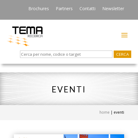
Brochures
Partners
Contatti
Newsletter
Search
for:
EVENTI
home
|
eventi