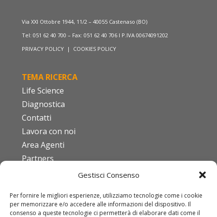
Via XXI Ottobre 1944, 11/2 – 40055 Castenaso (BO)
Tel: 051 62 40 700 – Fax: 051 62 40 706 I P.IVA 00674091202
PRIVACY POLICY
|
COOKIES POLICY
TEMA RICERCA
Life Science
Diagnostica
Contatti
Lavora con noi
Area Agenti
Partners
Gestisci Consenso
FAQ
Per fornire le migliori esperienze, utilizziamo tecnologie come i cookie
Codice etico
per memorizzare e/o accedere alle informazioni del dispositivo. Il
ISO 9001:2015
consenso a queste tecnologie ci permetterà di elaborare dati come il