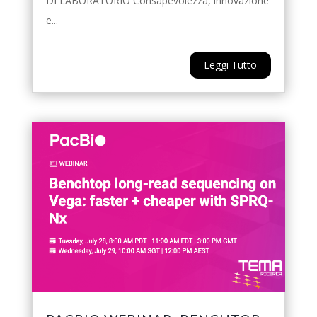
DI LABORATORIO Consapevolezza, innovazione
e...
Leggi Tutto