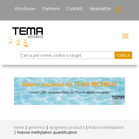
Brochures
Partners
Contatti
Newsletter
Search
for:
home
|
genomics
|
epigenetic products
|
histone methylation
| histone methylation quantification