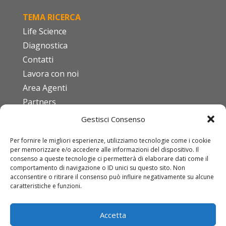
TEMA RICERCA
Life Science
Diagnostica
Contatti
Lavora con noi
Area Agenti
Partners
Gestisci Consenso
FAQ
Per fornire le migliori esperienze, utilizziamo tecnologie come i cookie
Codice etico
per memorizzare e/o accedere alle informazioni del dispositivo. Il
ISO 9001:2015
consenso a queste tecnologie ci permetterà di elaborare dati come il
comportamento di navigazione o ID unici su questo sito. Non
Download DURC
acconsentire o ritirare il consenso può influire negativamente su alcune
caratteristiche e funzioni.
Condizioni di vendita
Mod. Org. D.Lgs 231/01
Accetta