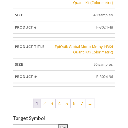
Quant. Kit (Colorimetric)
48 samples
P-3024-48
EpiQuik Global Mono-Methyl H3K4
Quant. Kit (Colorimetric)
96 samples
P-3024-96
1
2
3
4
5
6
7
→
Target Symbol