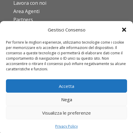
Lavora con noi
Area Agenti
Partners
Gestisci Consenso
FAQ
Per fornire le migliori esperienze, utilizziamo tecnologie come i cookie
Codice etico
per memorizzare e/o accedere alle informazioni del dispositivo. Il
ISO 9001:2015
consenso a queste tecnologie ci permetterà di elaborare dati come il
comportamento di navigazione o ID unici su questo sito. Non
Download DURC
acconsentire o ritirare il consenso può influire negativamente su alcune
caratteristiche e funzioni.
Condizioni di vendita
Mod. Org. D.Lgs 231/01
Accetta
IDT
Nega
Come registrarsi
Come richiedere un’offerta
Visualizza le preferenze
Come effettuare un ordine
Privacy Policy