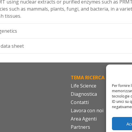
T using nuclear extracts or purified enzymes such as PR
cies such as mammals, plants, fungi, and bacteria, in a variet
sh tissues.
genetics
 data sheet
TEMA RICERCA
FA
Life Science
Cod
Per fornire 
memorizzare
Diagnostica
IS
tecnologie 
Contatti
Do
ID unici su 
negativament
Lavora con noi
Con
Area Agenti
ve
Ac
Partners
Mo