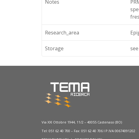
Notes
PRM
spe
fre
Research_area
Epi
Storage
see
Via XXI Ottobre 1944, 11/2 – 40055 Castenaso (BO)
Tel: 051 62 40 700 – Fax: 051 62 40 706 I P.IVA 00674091202