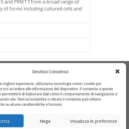
MT5 and PRMT7 from a broad range of
y of forms including cultured cells and
Gestisci Consenso
Q
IDT
ice etico
Come registrarsi
le migliori esperienze, utilizziamo tecnologie come i cookie per
 e/o accedere alle informazioni del dispositivo. Il consenso a queste
O 9001:2015
Come richiedere
ci permetterà di elaborare dati come il comportamento di navigazione o
wnload DURC
un’offerta
questo sito. Non acconsentire o ritirare il consenso può influire
e su alcune caratteristiche e funzioni.
dizioni di
Come effettuare un
ndita
ordine
cetta
Nega
Visualizza le preferenze
d. Org. D.Lgs