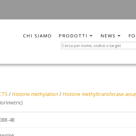
CHI SIAMO
PRODOTTI
NEWS
FO
Search
for:
CTS
/
Histone methylation
/
Histone methyltransferase assa
olorimetric)
088-48
gentek