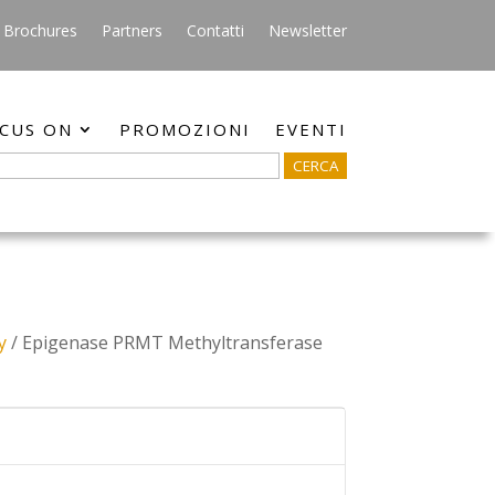
Brochures
Partners
Contatti
Newsletter
CUS ON
PROMOZIONI
EVENTI
y
/ Epigenase PRMT Methyltransferase