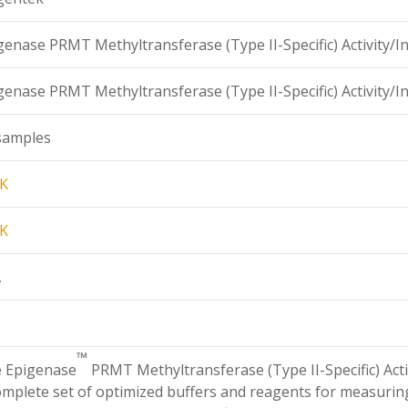
genase PRMT Methyltransferase (Type II-Specific) Activity/Inh
genase PRMT Methyltransferase (Type II-Specific) Activity/Inh
samples
K
K
A
™
 Epigenase
PRMT Methyltransferase (Type II-Specific) Activi
omplete set of optimized buffers and reagents for measuring th