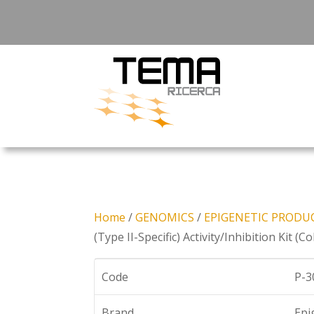
Home
/
GENOMICS
/
EPIGENETIC PRODU
(Type II-Specific) Activity/Inhibition Kit (C
Code
P-3
Brand
Epi