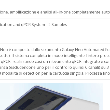
zione, amplificazione e analisi all-in-one completamente aut
ification and qPCR System - 2 Samples
y Neo è composto dallo strumento Galaxy Neo Automated Full
sette). Il sistema completa in modo intelligente l'intero proce
ne qPCR, realizzando così un rilevamento qPCR integrato e c
cenza (escludendone uno per il controllo quindi 6 canali) su 3
8 modalità di detection per la cartuccia singola. Processa 