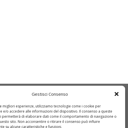
Gestisci Consenso
Q
IDT
ice etico
Come registrarsi
le migliori esperienze, utilizziamo tecnologie come i cookie per
 e/o accedere alle informazioni del dispositivo. Il consenso a queste
O 9001:2015
Come richiedere
ci permetterà di elaborare dati come il comportamento di navigazione o
questo sito. Non acconsentire o ritirare il consenso può influire
wnload DURC
un’offerta
e su alcune caratteristiche e funzioni.