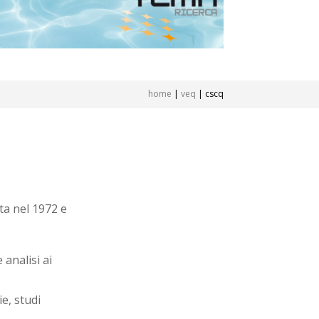
home
|
veq
|
cscq
ta nel 1972 e
 analisi ai
ie, studi