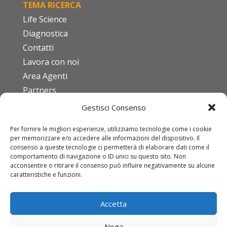
TEMA RICERCA
Life Science
Diagnostica
Contatti
Lavora con noi
Area Agenti
Partners
Gestisci Consenso
FAQ
Per fornire le migliori esperienze, utilizziamo tecnologie come i cookie
Codice etico
per memorizzare e/o accedere alle informazioni del dispositivo. Il
ISO 9001:2015
consenso a queste tecnologie ci permetterà di elaborare dati come il
comportamento di navigazione o ID unici su questo sito. Non
Download DURC
acconsentire o ritirare il consenso può influire negativamente su alcune
caratteristiche e funzioni.
Condizioni di vendita
Mod. Org. D.Lgs 231/01
Accetta
IDT
Nega