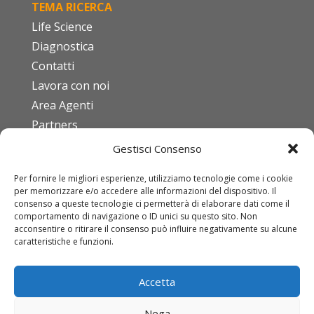
TEMA RICERCA
Life Science
Diagnostica
Contatti
Lavora con noi
Area Agenti
Partners
Gestisci Consenso
FAQ
Per fornire le migliori esperienze, utilizziamo tecnologie come i cookie
Codice etico
per memorizzare e/o accedere alle informazioni del dispositivo. Il
ISO 9001:2015
consenso a queste tecnologie ci permetterà di elaborare dati come il
comportamento di navigazione o ID unici su questo sito. Non
Download DURC
acconsentire o ritirare il consenso può influire negativamente su alcune
caratteristiche e funzioni.
Condizioni di vendita
Mod. Org. D.Lgs 231/01
Accetta
IDT
Nega